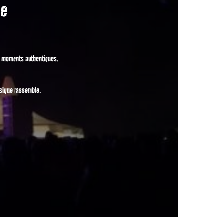
be
es moments authentiques.
usique rassemble.